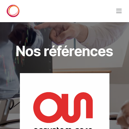
Se rendre au contenu
Nos références