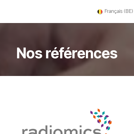
es
Jobs
À propos
Blog
Événements
Français (BE)
Nos références