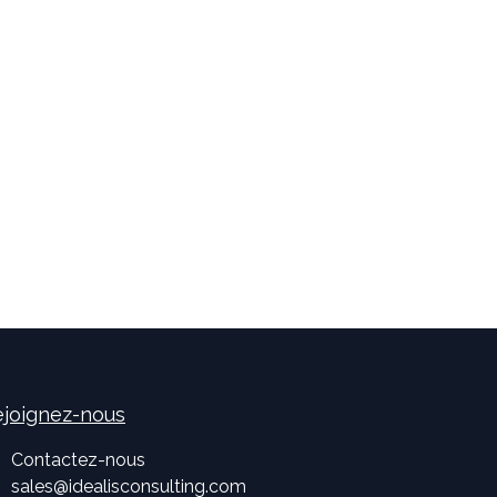
joignez-nous
Contactez-nous
sales
@
idealisconsulting.com