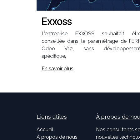
Exxoss
L'entreprise EXXOSS souhaitait êtr
conseillée dans le paramétrage de l'ER
Odoo V12, sans développemen
spécifique.
En savoir plus
Liens utiles
À propos de no
Accueil
Nos consultants so
À propos de nous
nouvelles technolog