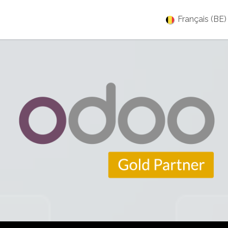
es
Jobs
À propos
Blog
Événements
Français (BE)