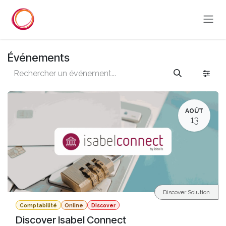
Se rendre au contenu
Événements
AOÛT
13
Discover Solution
Comptabilité
Online
Discover
Discover Isabel Connect