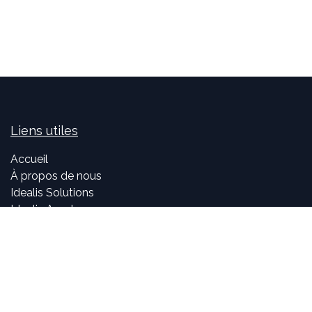
Liens utiles
Accueil
À propos de nous
Idealis Solutions
Idealis Academy
Nous rejoindre
Become a partner
À propos de nous