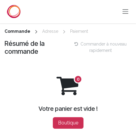
Se rendre au contenu
Commande
Adresse
Paiement
Résumé de la
Commander à nouveau
commande
rapidement
Votre panier est vide !
Boutique