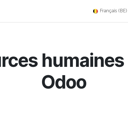
es
Jobs
À propos
Blog
Événements
Français (BE)
urces humaines
Odoo