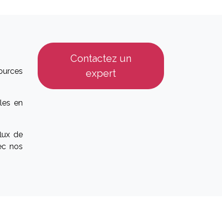
Contactez un
ources
expert
les en
lux de
ec nos