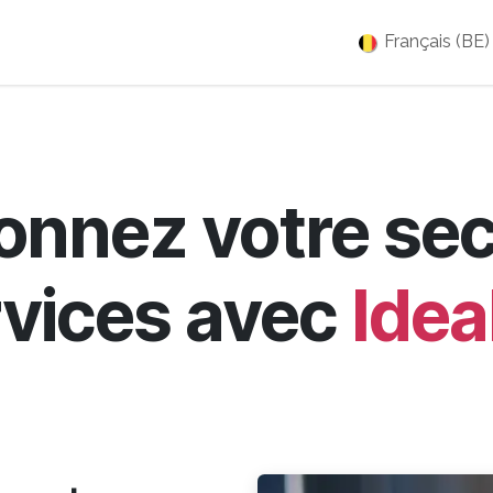
es
Jobs
À propos
Blog
Événements
Français (BE)
onnez votre se
rvices avec
Idea