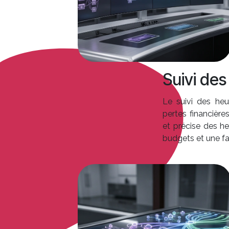
Suivi de
Le suivi des heu
pertes financièr
et précise des he
budgets et une fa