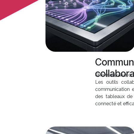
Communic
collabora
Une mauvaise com
Les outils colla
communication et
des tableaux de 
connecté et effic