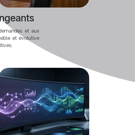
angeants
 demandes et aux
ible et évolutive
tives.