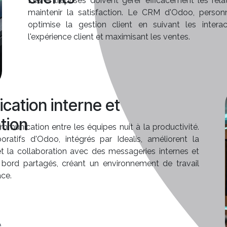
Les entreprises doivent gérer efficacement les rela
maintenir la satisfaction. Le CRM d'Odoo, personna
optimise la gestion client en suivant les interac
l'expérience client et maximisant les ventes.
ation interne et
tion
munication entre les équipes nuit à la productivité.
boratifs d'Odoo, intégrés par Idealis, améliorent la
 la collaboration avec des messageries internes et
bord partagés, créant un environnement de travail
ace.