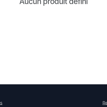
Aucun produit défini
us
Re