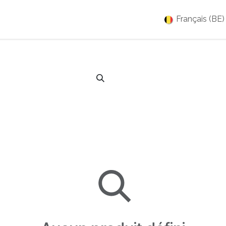
es
Jobs
À propos
Blog
Événements
Français (BE)