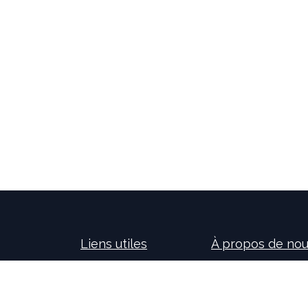
Liens utiles
À propos de no
Accueil
Nos consultants so
À propos de nous
nouvelles technolog
Idealis Solutions
la création et le 