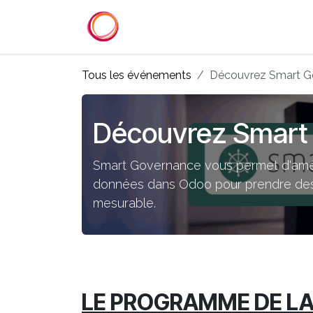
Se rendre au contenu
Accueil
Services
Référenc
Tous les événements
Découvrez Smart G
Découvrez Smart
Smart Governance vous permet d'améliore
données dans Odoo pour prendre des d
mesurable.
LE PROGRAMME DE L