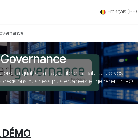
es
Jobs
À propos
Blog
Événements
Français (BE)
overnance
 Governance
r la qualité, la traçabilité et la fiabilité de vos
écisions business plus éclairées et générer un ROI
A DÉMO