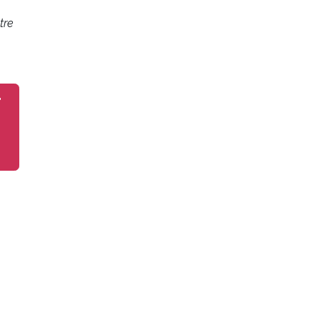
tre
r