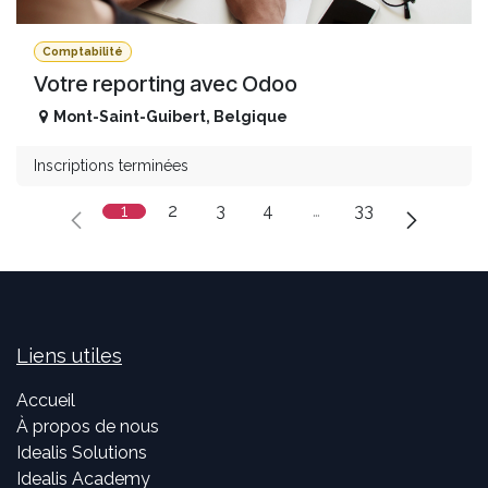
Comptabilité
Votre reporting avec Odoo
Mont-Saint-Guibert
,
Belgique
Inscriptions terminées
1
2
3
4
…
33
Liens utiles
Accueil
À propos de nous
Idealis Solutions
Idealis Academy