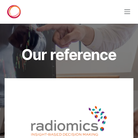
Overslaan naar inhoud
Our reference