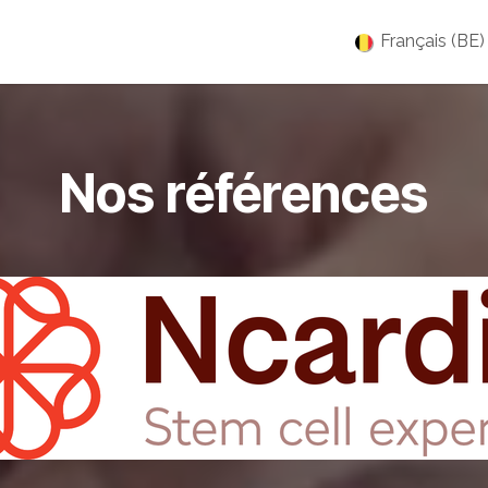
es
Jobs
À propos
Blog
Événements
Français (BE)
Nos références