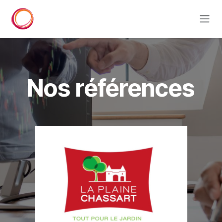
Se rendre au contenu
Nos références