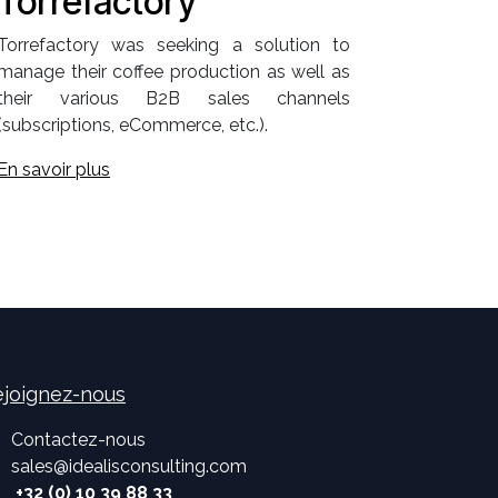
Torrefactory
Torrefactory was seeking a solution to
manage their coffee production as well as
their various B2B sales channels
(subscriptions, eCommerce, etc.).
En savoir plus
joignez-nous
Contactez-nous
sales
@
idealisconsulting.com
+32 (0) 10 39 88 33