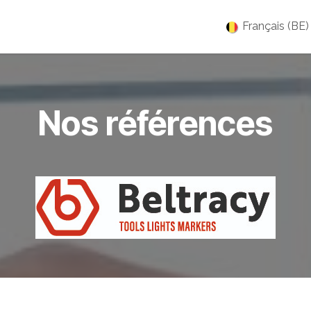
es
Jobs
À propos
Blog
Événements
Français (BE)
Nos références