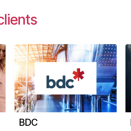
clients
BDC