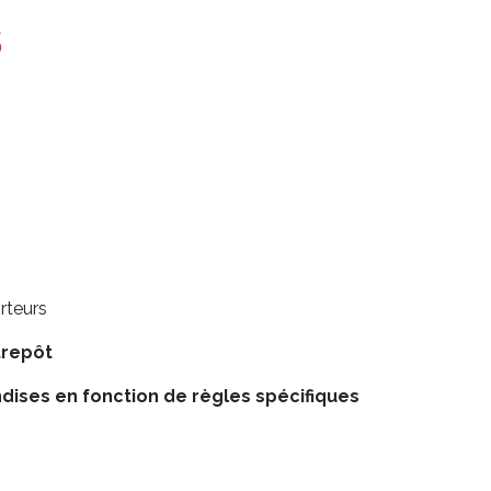
s
orteurs
trepôt
ises en fonction de règles spécifiques