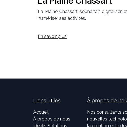
La Plaine Chassart
La Plaine Chassart souhaitait digitaliser e
numériser ses activités.
En savoir plus
Liens utiles
À propos de no
Accueil
Nos consultants so
À propos de nous
nouvelles technolog
Idealis Solutions
la création et le 