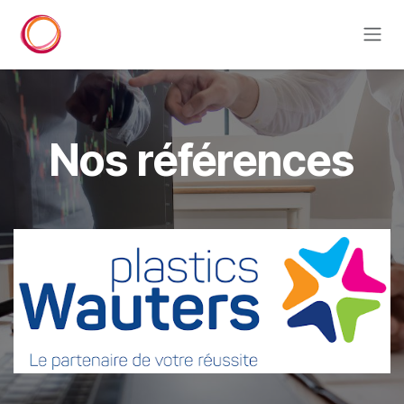
Se rendre au contenu
Nos références