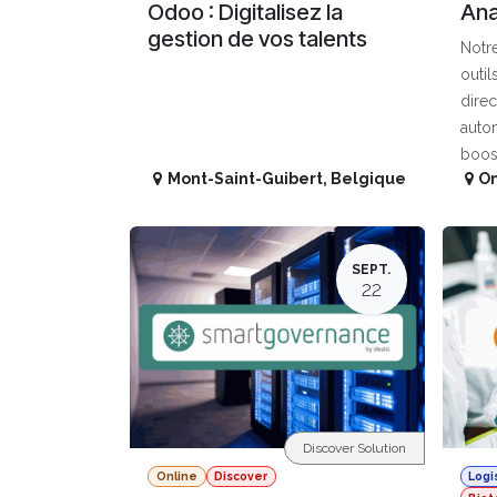
Odoo : Digitalisez la
Ana
gestion de vos talents
Notre
outil
dire
autom
boos
Mont-Saint-Guibert
,
Belgique
On
SEPT.
22
Discover Solution
Online
Discover
Logi