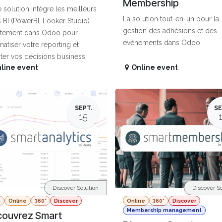
Membership
 solution intègre les meilleurs
La solution tout-en-un pour la
s BI (PowerBI, Looker Studio)
gestion des adhésions et des
ctement dans Odoo pour
événements dans Odoo
atiser votre reporting et
ter vos décisions business.
line event
Online event
SEPT.
SE
15
Discover Solution
Discover So
a
Online
360°
Discover
Online
360°
Discover
Membership management
ouvrez Smart