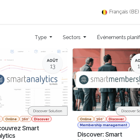
es
Jobs
À propos
Blog
Événements
Français (BE)
Type
Sectors
Événements planif
AOÛT
A
13
Discover Solution
Discover So
a
Online
360°
Discover
Online
360°
Discover
Membership management
ouvrez Smart
Discover: Smart
lytics