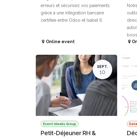
erreurs et sécurisez vos paiements
Notre
grâce à une intégration bancaire
outil
certifiée entre Odoo et Isabel 6.
dire
autom
boos
Online event
On
SEPT.
10
Event Idealis Group
Dat
Petit-Déjeuner RH &
Déc