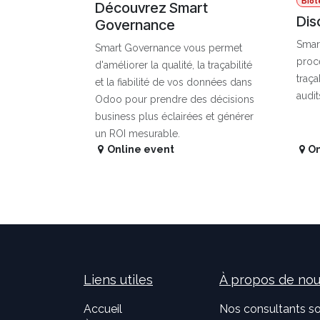
Biot
Découvrez Smart
Dis
Governance
Smart
Smart Governance vous permet
proce
d'améliorer la qualité, la traçabilité
traça
et la fiabilité de vos données dans
audi
Odoo pour prendre des décisions
business plus éclairées et générer
un ROI mesurable.
Online event
On
Liens utiles
À propos de no
Accueil
Nos consultants so