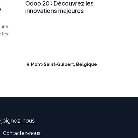
Odoo 20 : Découvrez les
y
innovations majeures
t une
e les
Mont-Saint-Guibert
,
Belgique
joignez-nous
Contactez-nous