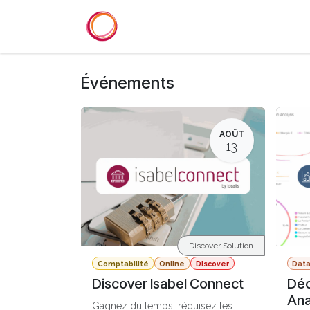
Se rendre au contenu
Accueil
Services
Référenc
Événements
AOÛT
13
Discover Solution
Comptabilité
Online
Discover
Dat
Discover Isabel Connect
Déc
Ana
Gagnez du temps, réduisez les