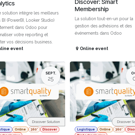
Discover: Smart
lytics
Membership
 solution intègre les meilleurs
La solution tout-en-un pour la
s BI (PowerBI, Looker Studio)
gestion des adhésions et des
ctement dans Odoo pour
événements dans Odoo
atiser votre reporting et
ter vos décisions business.
line event
Online event
SEPT.
O
25
Discover Solution
Discover So
stique
Online
360°
Discover
Logistique
Online
360°
Disc