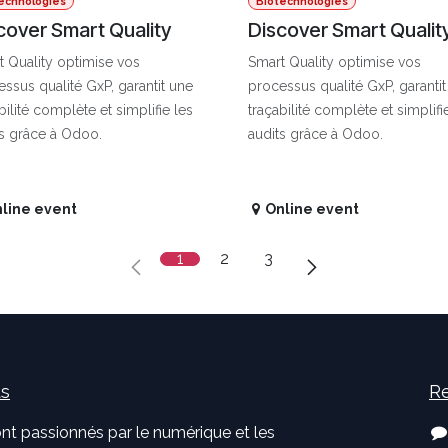
echnologies
Biotechnologies
cover Smart Quality
Discover Smart Qualit
 Quality optimise vos
Smart Quality optimise vos
ssus qualité GxP, garantit une
processus qualité GxP, garanti
bilité complète et simplifie les
traçabilité complète et simplifi
ts grâce à Odoo.
audits grâce à Odoo.
line event
Online event
1
2
3
us
Re
nt passionnés par le numérique et les