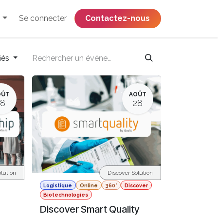
Se connecter
​​​​​​​​​​​​​​​​Contactez-nous
iés
OÛT
AOÛT
18
28
lution
Discover Solution
Logistique
Online
360°
Discover
Biotechnologies
Discover Smart Quality