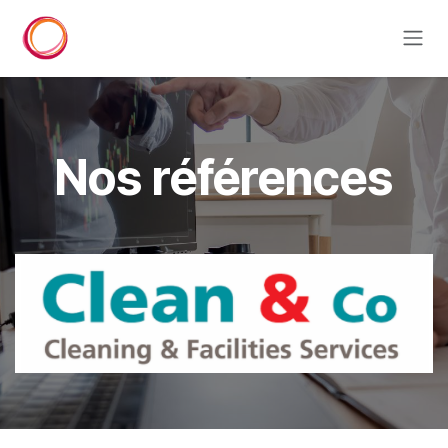
Se rendre au contenu
Nos références