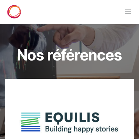
Se rendre au contenu
Nos références