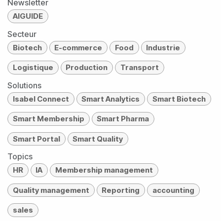
Newsletter
AIGUIDE
Secteur
Biotech
E-commerce
Food
Industrie
Logistique
Production
Transport
Solutions
Isabel Connect
Smart Analytics
Smart Biotech
Smart Membership
Smart Pharma
Smart Portal
Smart Quality
Topics
HR
IA
Membership management
Quality management
Reporting
accounting
sales