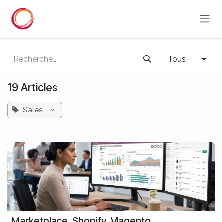
Se rendre au contenu
Tous
19 Articles
Sales
×
Marketplace, Shopify, Magento,