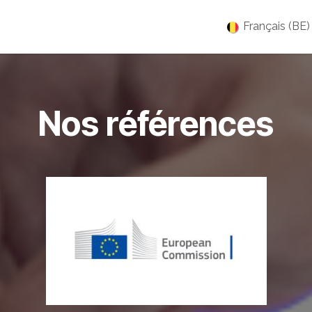
es
Jobs
À propos
Blog
Événements
Français (BE)
Nos références