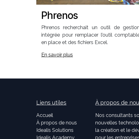
Phrenos
Phrenos recherchait un outil de gestio
intégrée pour remplacer l’outil comptabl
en place et des fichiers Excel.
En savoir plus
Liens utiles
À propos de no
Accueil
Nos consultants so
À propos de nous
nouvelles technolog
Idealis Solutions
la création et le 
Idealis Academy
pour les entreprises