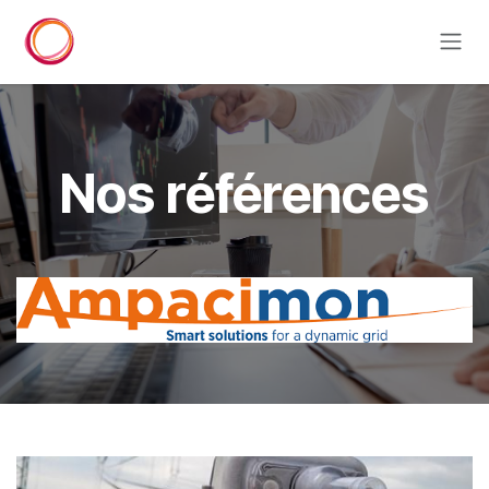
Se rendre au contenu
Nos références