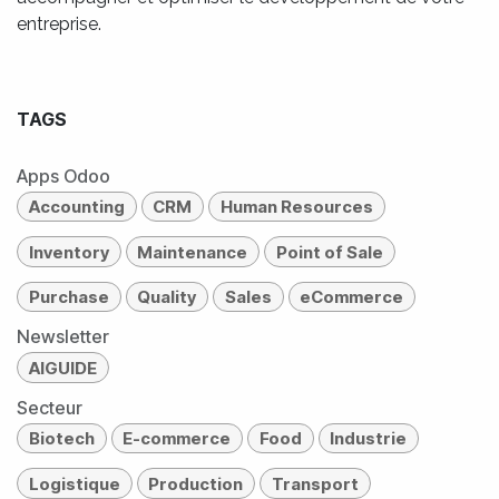
entreprise.
TAGS
Apps Odoo
Accounting
CRM
Human Resources
Inventory
Maintenance
Point of Sale
Purchase
Quality
Sales
eCommerce
Newsletter
AIGUIDE
Secteur
Biotech
E-commerce
Food
Industrie
Logistique
Production
Transport