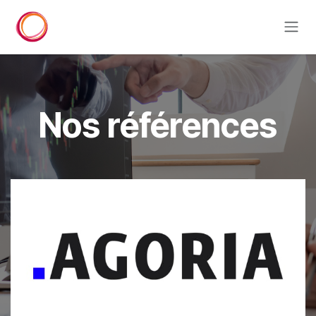
Se rendre au contenu
Nos références