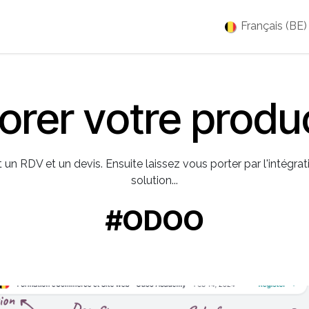
es
Jobs
À propos
Blog
Événements
Français (BE)
orer votre produc
n RDV et un devis. Ensuite laissez vous porter par l'intégrat
solution...
#ODOO