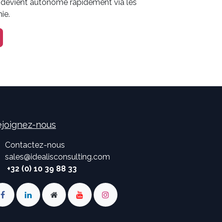
 devient autonome rapidement via les
ie.
joignez-nous
Contactez-nous
sales
@
idealisconsulting.com
+32 (0) 10 39 88 33