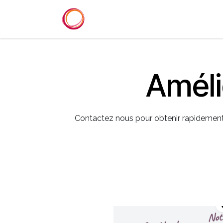
Se rendre au contenu
Accueil
Services
Référenc
Améli
Contactez nous pour obtenir rapidement u