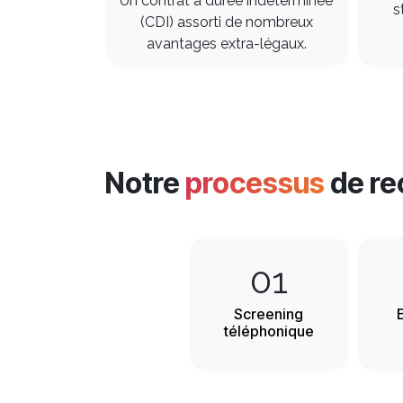
Un contrat à durée indéterminée
s
(CDI) assorti de nombreux
avantages extra-légaux.
Notre
processus
de r
01
Screening
E
téléphonique