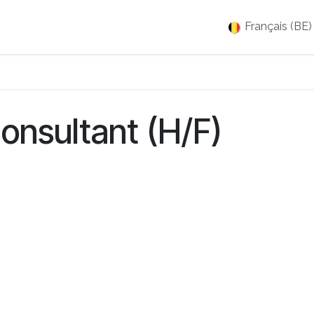
es
Jobs
À propos
Blog
Événements
Français (BE)
onsultant (H/F)