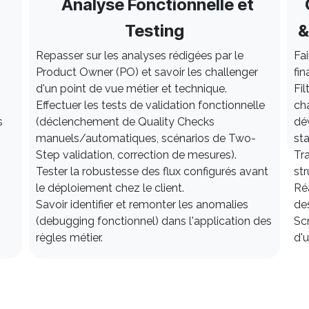
Analyse Fonctionnelle et
G
Testing
&
Repasser sur les analyses rédigées par le
Fai
Product Owner (PO) et savoir les challenger
fin
d'un point de vue métier et technique.
Fil
Effectuer les tests de validation fonctionnelle
cha
s
(déclenchement de Quality Checks
dév
manuels/automatiques, scénarios de Two-
st
Step validation, correction de mesures).
Tra
Tester la robustesse des flux configurés avant
str
le déploiement chez le client.
Ré
Savoir identifier et remonter les anomalies
des
(debugging fonctionnel) dans l'application des
Sc
règles métier.
d'