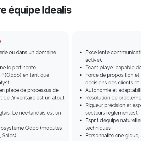
e équipe Idealis
e
ierie ou dans un domaine
Excellente communicatio
active).
elle pertinente
Team player capable de 
RP (Odoo) en tant que
Force de proposition et 
lyst.
décisions des clients et
 en place de processus de
Autonomie et adaptabili
t de l'inventaire est un atout
Résolution de problèm
Rigueur, précision et esp
glais. Le néerlandais est un
secteurs réglementés).
Esprit d’équipe naturell
l'écosystème Odoo (modules
techniques
 Sales).
Personnalité énergique,