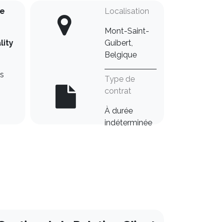
ue
Localisation
Mont-Saint-
lity
Guibert,
Belgique
es
Type de
contrat
À durée
indéterminée