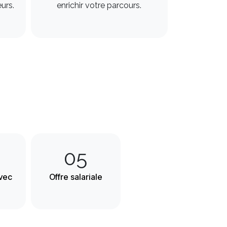
rs. ​
enrichir votre parcours. ​
05
vec
Offre salariale