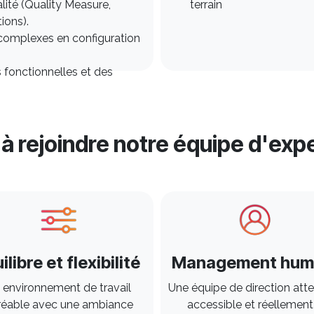
ité (Quality Measure,
terrain
ions).
 complexes en configuration
fonctionnelles et des
z
à rejoindre notre équipe d'exp
ilibre et flexibilité
Management hum
 environnement de travail
Une équipe de direction atte
réable avec une ambiance
accessible et réellement