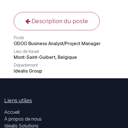
Description du poste
Poste
ODOO Business Analyst/Project Manager
Lieu de travail
Mont-Saint-Guibert
,
Belgique
Département
Idealis Group
Liens utiles
Accueil
À propos de nous
Idealis Solutions