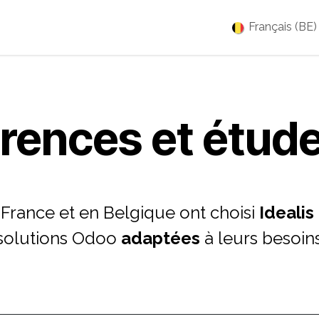
es
Jobs
À propos
Blog
Événements
Français (BE)
érences et
étude
 France et en Belgique ont choisi
Idealis
 solutions Odoo
adaptées
à leurs besoin