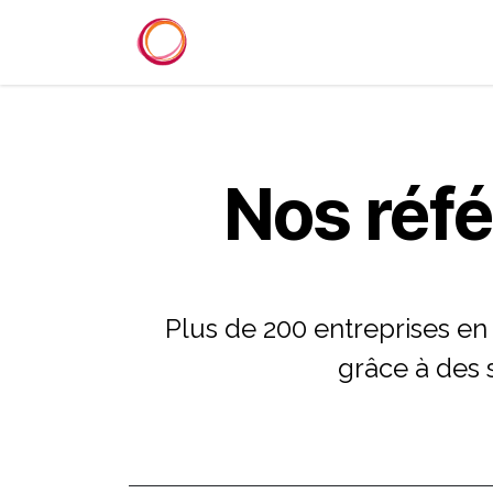
Se rendre au contenu
Accueil
Services
Référenc
Nos réf
Plus de 200 entreprises en
grâce à des