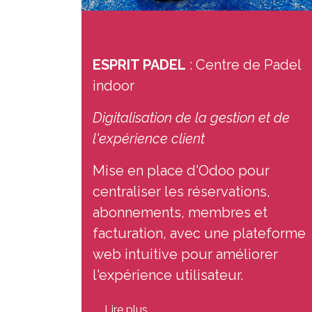
Services & Loisirs
ESPRIT PADEL
: Centre de Padel
indoor
Digitalisation de la gestion et de
l'expérience client
Mise en place d'Odoo pour
centraliser les réservations,
abonnements, membres et
facturation, avec une plateforme
web intuitive pour améliorer
l'expérience utilisateur.
Lire plus