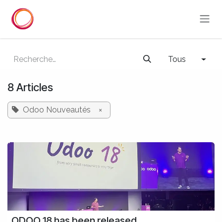
Se rendre au contenu
Tous
8 Articles
Odoo Nouveautés
×
ODOO 18 has been released