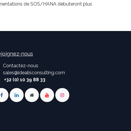
mplémentations de SOS/HANA débuteront plus
joignez-nous
Contactez-nous
sales
@
idealisconsulting.com
+32 (0) 10 39 88 33