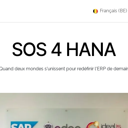
es
Jobs
À propos
Blog
Événements
Français (BE)
SOS 4 HANA
Quand deux mondes s'unissent pour redéfinir l'ERP de demai