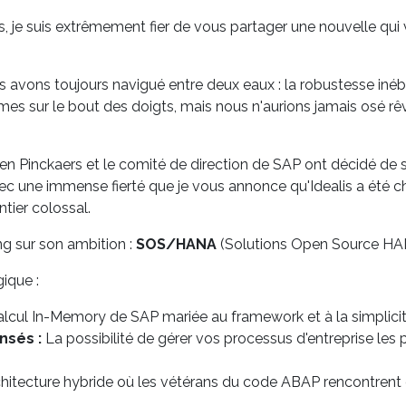
, je suis extrêmement fier de vous partager une nouvelle qui 
us avons toujours navigué entre deux eaux : la robustesse iné
 sur le bout des doigts, mais nous n'aurions jamais osé rêver q
bien Pinckaers et le comité de direction de SAP ont décidé de 
ec une immense fierté que je vous annonce qu'Idealis a été c
tier colossal.
ng sur son ambition :
SOS/HANA
(Solutions Open Source HAN
ique :
alcul In-Memory de SAP mariée au framework et à la simplic
sés :
La possibilité de gérer vos processus d'entreprise les 
itecture hybride où les vétérans du code ABAP rencontrent enf