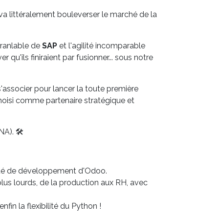
va littéralement bouleverser le marché de la
branlable de
SAP
et l'agilité incomparable
u'ils finiraient par fusionner... sous notre
s'associer pour lancer la toute première
hoisi comme partenaire stratégique et
A). 🛠️
ité de développement d'Odoo.
plus lourds, de la production aux RH, avec
in la flexibilité du Python !