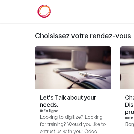
Se rendre au contenu
Accueil
Services
Référenc
Choisissez votre rendez-vous
Let's Talk about your
Cha
needs.
Dis
pro
En ligne
Looking to digitize? Looking
En
for training? Would you like to
Bon
entrust us with your Odoo