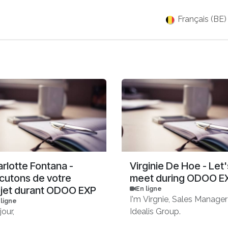
es
Jobs
À propos
Blog
Événements
Français (BE)
rlotte Fontana -
Virginie De Hoe - Let'
cutons de votre
meet during ODOO E
jet durant ODOO EXP
En ligne
I'm Virgnie, Sales Manager
 ligne
jour,
Idealis Group.