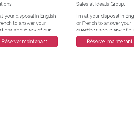
tions.
Sales at Idealis Group.
at your disposal in English
I'm at your disposal in Eng
French to answer your
or French to answer your
stions about any of our
questions about any of ou
ducts.
products or services, in
Réserver maintenant
Réserver maintenant
Belgium, France, Luxemb
's meet during ODOO EXP:
or elsewhere in Europe.
10/11/23 at Brussels
Let's meet during ODOO 
o.
08-10/11/23 at Brussels
Expo.