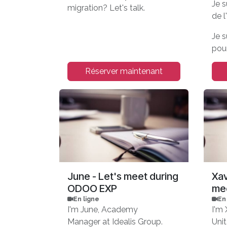
Je s
migration? Let's talk.
de 
Je s
pou
ques
Réserver maintenant
June - Let's meet during
Xav
ODOO EXP
me
En ligne
En
I'm June, Academy
I'm
Manager at Idealis Group.
Unit