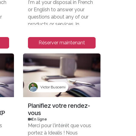
nch
I'm at your disposal in French
or English to answer your
r
questions about any of our
products or services, in
Belgium.
Réserver maintenant
EXP:
Let's meet during ODOO EXP:
08-10/11/23 at Brussels
Expo.
Victor Buscemi
Planifiez votre rendez-
XP
vous
En ligne
s
Merci pour l'intérêt que vous
portez à Idealis ! Nous