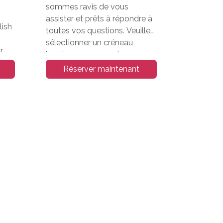
sommes ravis de vous
assister et prêts à répondre à
lish
toutes vos questions. Veuillez
sélectionner un créneau
r
horaire pour un rendez-vous
en ligne de 30 minutes.
Réserver maintenant
ourg
EXP: