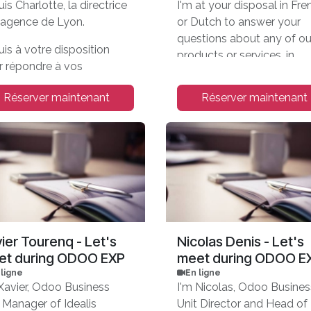
uis Charlotte, la directrice
I'm at your disposal in Fre
l'agence de Lyon.
or Dutch to answer your
questions about any of ou
uis à votre disposition
products or services, in
r répondre à vos
Belgium.
tions pour la France.
Réserver maintenant
Réserver maintenant
Let's meet during ODOO 
08-10/11/23 at Brussels
Expo.
ier Tourenq - Let's
Nicolas Denis - Let's
et during ODOO EXP
meet during ODOO E
 ligne
En ligne
 Xavier, Odoo Business
I'm Nicolas, Odoo Busines
 Manager of Idealis
Unit Director and Head of