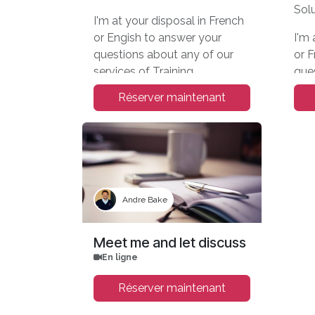
Solu
I'm at your disposal in French
or Engish to answer your
I'm 
questions about any of our
or 
services of Training.
que
pro
Réserver maintenant
Let's meet during ODOO EXP:
08-10/11/23 at Brussels
Let
Expo.
08-
Exp
Andre Bake
Meet me and let discuss
En ligne
Réserver maintenant