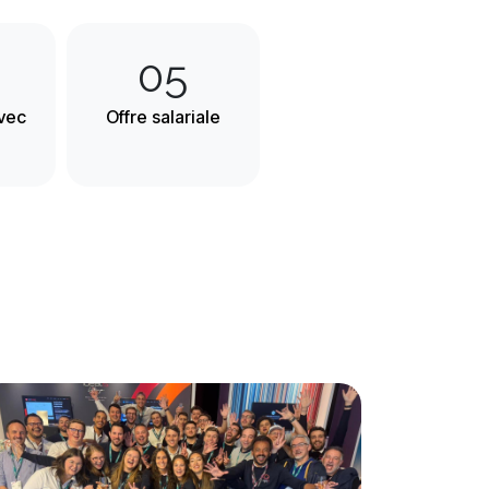
05
vec
Offre salariale