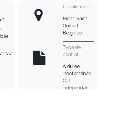
Localisation
Mont-Saint-
on
Guibert,
u
Belgique
able
Type de
lence
contrat
À durée
indéterminée
OU
indépendant