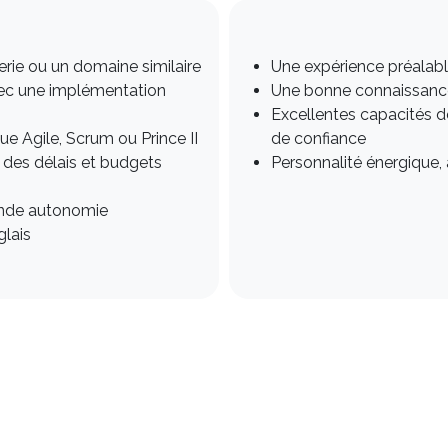
erie ou un domaine similaire
Une expérience préalabl
vec une implémentation
Une bonne connaissance
Excellentes capacités d
que Agile, Scrum ou Prince II
de confiance
t des délais et budgets
Personnalité énergique, 
ande autonomie
glais