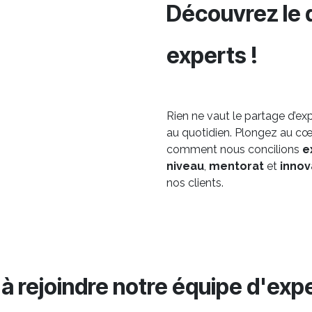
Découvrez le 
experts !
Rien ne vaut le partage d’ex
au quotidien. Plongez au c
comment nous concilions
e
niveau
,
mentorat
et
innov
nos clients.
z
à rejoindre notre équipe d'exp