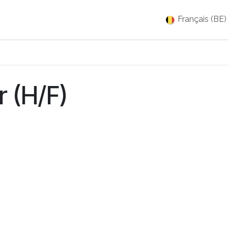
es
Jobs
À propos
Blog
Événements
Français (BE)
r (H/F)