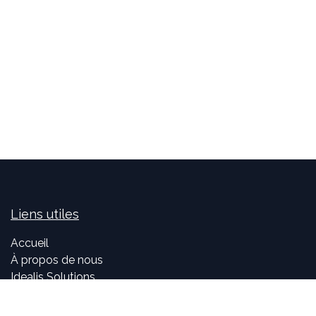
Liens utiles
Accueil
À propos de nous
Idealis Solutions
Idealis Academy
Nous rejoindre