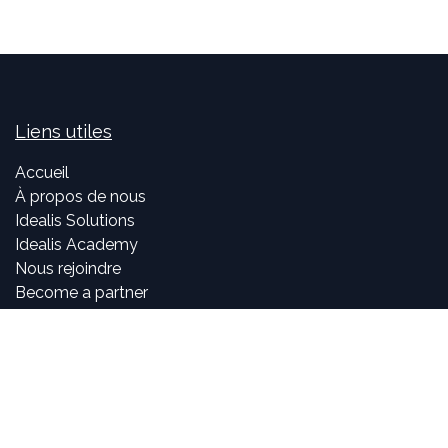
Liens utiles
Accueil
À propos de nous
Idealis Solutions
Idealis Academy
Nous rejoindre
Become a partner
À propos de nous
Nos consultants sont passionnés par le numérique et les
nouvelles technologies, mais surtout par leur utilisation