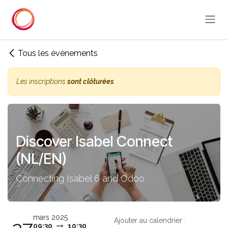
Se rendre au contenu
Tous les événements
Les inscriptions
sont clôturées
Discover Isabel Connect
(NL/EN)
Connecting Isabel 6 and Odoo
mars 2025
Ajouter au calendrier :
09:30
10:30