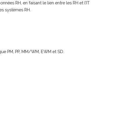
nées RH, en faisant le lien entre les RH et l’IT
des systèmes RH.
els que PM, PP, MM/WM, EWM et SD.