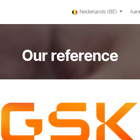
enties
Vacatures
Over ons
Blog
Nederlands (BE)
Event
Aan
Our reference