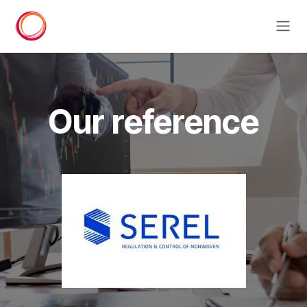
Overslaan naar inhoud
Our reference