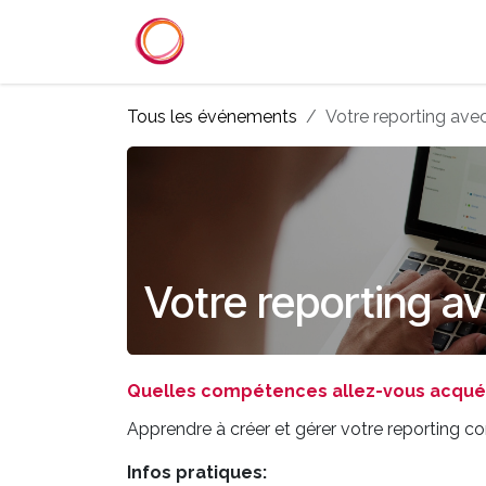
Se rendre au contenu
Accueil
Services
Référenc
Tous les événements
Votre reporting av
Votre reporting a
Quelles compétences allez-vous acquéri
Apprendre à créer et gérer votre reporting 
Infos pratiques: