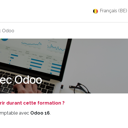
es
Jobs
À propos
Blog
Événements
Français (BE)
ec Odoo
vec Odoo
r durant cette formation ?
comptable avec
Odoo 16
.