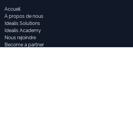
Accueil
À propos de nous
Idealis Solutions
Idealis Academy
Nous rejoindre
Become a partner
À propos de nous
Nos consultants sont passionnés par le numérique et les
nouvelles technologies, mais surtout par leur utilisation
dans la création et le développement d'applications
innovantes pour les entreprises. Pouvoir participer à la
vie et à l'évolution des projets et voir l'impact positif que
nous avons sur l'activité de nos clients sont, pour nous,
des objectifs motivants et passionnants.