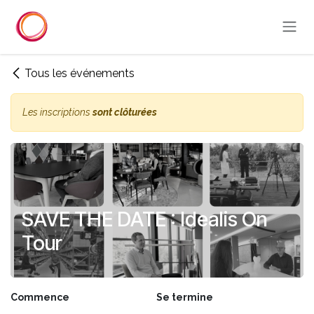
Se rendre au contenu
Tous les événements
Les inscriptions
sont clôturées
SAVE THE DATE : Idealis On
Tour
Commence
Se termine