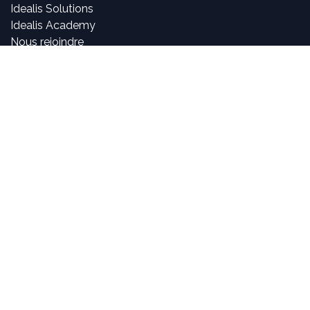
Idealis Solutions
Idealis Academy
Nous rejoindre
Become a partner
À propos de nous
Nos consultants sont passionnés par le numérique et les
nouvelles technologies, mais surtout par leur utilisation
dans la création et le développement d'applications
innovantes pour les entreprises. Pouvoir participer à la
vie et à l'évolution des projets et voir l'impact positif que
nous avons sur l'activité de nos clients sont, pour nous,
des objectifs motivants et passionnants.