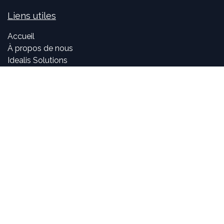
Liens utiles
Accueil
À propos de nous
Idealis Solutions
Idealis Academy
Nous rejoindre
Become a partner
À propos de nous
Nos consultants sont passionnés par le numérique et les
nouvelles technologies, mais surtout par leur utilisation
dans la création et le développement d'applications
innovantes pour les entreprises. Pouvoir participer à la
vie et à l'évolution des projets et voir l'impact positif que
nous avons sur l'activité de nos clients sont, pour nous,