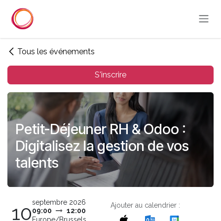
Se rendre au contenu
Tous les événements
S'inscrire
Petit-Déjeuner RH & Odoo :
Digitalisez la gestion de vos
talents
septembre 2026
Ajouter au calendrier :
10
09:00
12:00
Europe/Brussels