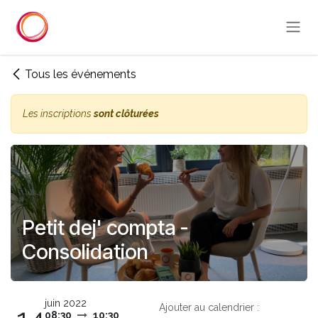
Se rendre au contenu
Tous les événements
Les inscriptions
sont clôturées
Petit dej' compta -
Consolidation
juin 2022
Ajouter au calendrier :
08:30
10:30