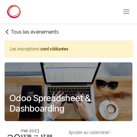
Se rendre au contenu
Tous les événements
Les inscriptions
sont clôturées
Odoo Spreadsheet &
Dashboarding
mai 2023
Ajouter au calendrier :
13:30
17:00