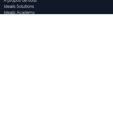
À propos de nous
Idealis Solutions
Idealis Academy
Nous rejoindre
Become a partner
À propos de nous
Nos consultants sont passionnés par le numérique et les
nouvelles technologies, mais surtout par leur utilisation
dans la création et le développement d'applications
innovantes pour les entreprises. Pouvoir participer à la
vie et à l'évolution des projets et voir l'impact positif que
nous avons sur l'activité de nos clients sont, pour nous,
des objectifs motivants et passionnants.