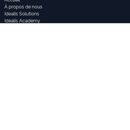
À propos de nous
Idealis Solutions
Idealis Academy
Nous rejoindre
Become a partner
À propos de nous
Nos consultants sont passionnés par le numérique et les
nouvelles technologies, mais surtout par leur utilisation
dans la création et le développement d'applications
innovantes pour les entreprises. Pouvoir participer à la
vie et à l'évolution des projets et voir l'impact positif que
nous avons sur l'activité de nos clients sont, pour nous,
des objectifs motivants et passionnants.