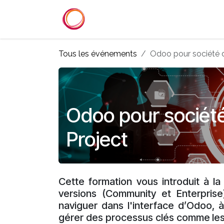
Se rendre au contenu
Accueil
Services
Référenc
Tous les événements
Odoo pour société d
Odoo pour société
Project
Cette formation vous introduit à la
versions (Community et Enterpris
naviguer dans l'interface d’Odoo,
gérer des processus clés comme les f