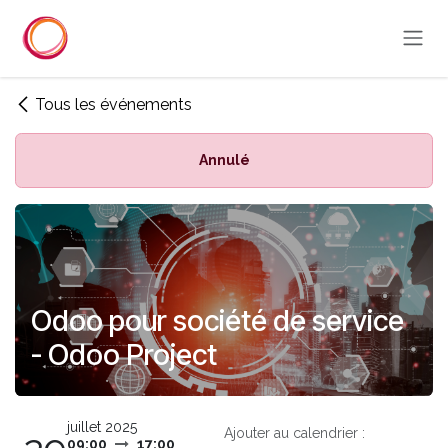
Se rendre au contenu
Tous les événements
Annulé
Odoo pour société de service
- Odoo Project
juillet 2025
Ajouter au calendrier :
09:00
17:00