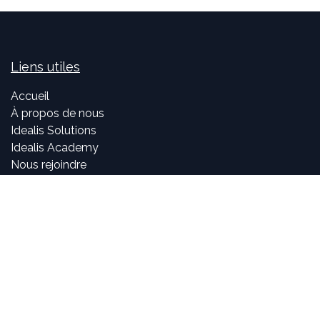
Liens utiles
Accueil
À propos de nous
Idealis Solutions
Idealis Academy
Nous rejoindre
Become a partner
À propos de nous
Nos consultants sont passionnés par le numérique et les
nouvelles technologies, mais surtout par leur utilisation
dans la création et le développement d'applications