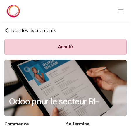
Se rendre au contenu
Tous les événements
Annulé
Odoo pour le secteur RH
Commence
Se termine