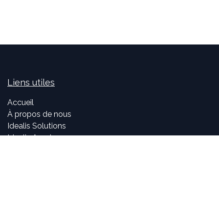
Liens utiles
Accueil
À propos de nous
Idealis Solutions
Idealis Academy
Nous rejoindre
Become a partner
À propos de nous