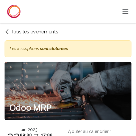
Se rendre au contenu
Tous les événements
Les inscriptions
sont clôturées
Odoo MRP
juin 2023
Ajouter au calendrier :
09:00
17:00