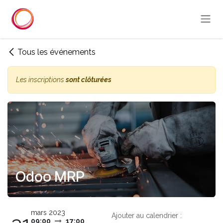
Se rendre au contenu
Tous les événements
Les inscriptions
sont clôturées
Odoo MRP
mars 2023
Ajouter au calendrier :
09:00
17:00